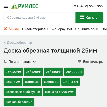
+7 (3412) 998-999
Каталог
Акции
Пиломатериалы
Фанера/OSB
Обшивка бани
Об
Доска обрезная
Доска обрезная толщиной 25мм
По умолчанию
Все фильтры
25*100мм
25*120мм
25*150мм
25*200мм
Длина 2м
Длина 3м
Длина 4м
Длина 6м
Доска камерной сушки
Доска за 6 990 ₽/м³
Дисковый распил