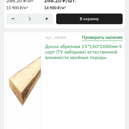
268.20
₽
/шт.
286.20
₽
/шт.
15 900
₽
/м³
14 900
₽
/м³
В корзину
Проверить наличие
Арт.: 08584
Доска обрезная 25*150*2000мм 5
сорт (ТУ заборная) естественной
влажности хвойные породы