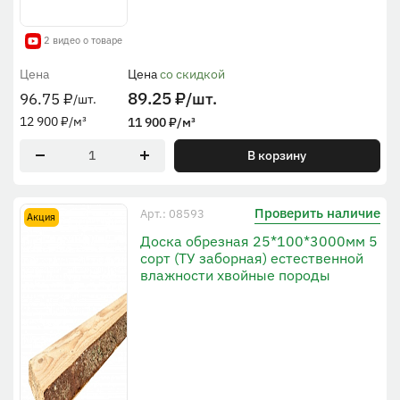
2 видео о товаре
Цена
Цена
со скидкой
89.25
₽
/шт.
96.75
₽
/шт.
12 900
₽
/м³
11 900
₽
/м³
В корзину
Проверить наличие
Арт.: 08593
Акция
Доска обрезная 25*100*3000мм 5
сорт (ТУ заборная) естественной
влажности хвойные породы