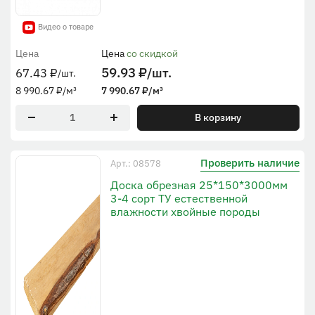
Видео о товаре
Цена
Цена
со скидкой
59.93
₽
/шт.
67.43
₽
/шт.
8 990.67
₽
/м³
7 990.67
₽
/м³
В корзину
Проверить наличие
Арт.: 08578
Доска обрезная 25*150*3000мм
3-4 сорт ТУ естественной
влажности хвойные породы