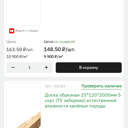
Видео о товаре
Цена
Цена
со скидкой
148.50
₽
/шт.
163.50
₽
/шт.
10 900
₽
/м³
9 900
₽
/м³
В корзину
Проверить наличие
Арт.: 08583
Доска обрезная 25*120*2000мм 5
сорт (ТУ заборная) естественной
влажности хвойные породы