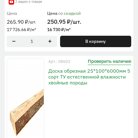
2 видео о товаре
Цена
Цена
со скидкой
250.95
₽
/шт.
265.90
₽
/шт.
17 726.66
₽
/м³
16 730
₽
/м³
В корзину
Проверить наличие
Арт.: 08602
Доска обрезная 25*100*6000мм 5
сорт ТУ естественной влажности
хвойные породы