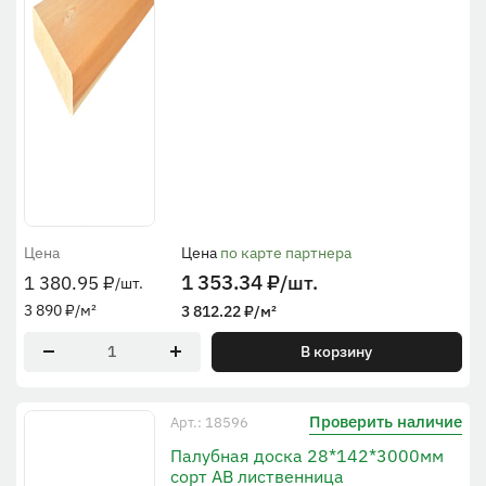
Цена
Цена
по карте партнера
1 353.34
₽
/шт.
1 380.95
₽
/шт.
3 890
₽
/м²
3 812.22
₽
/м²
В корзину
Проверить наличие
Арт.: 18596
Палубная доска 28*142*3000мм
сорт АВ лиственница