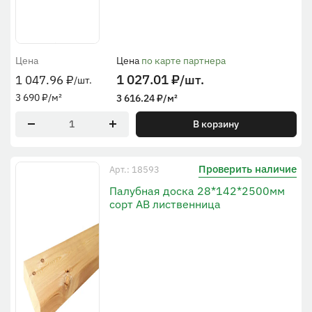
Цена
Цена
по карте партнера
1 027.01
₽
/шт.
1 047.96
₽
/шт.
3 690
₽
/м²
3 616.24
₽
/м²
В корзину
Проверить наличие
Арт.: 18593
Палубная доска 28*142*2500мм
сорт АВ лиственница