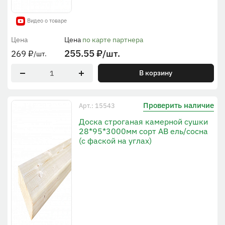
Видео о товаре
Цена
Цена
по карте партнера
255.55
₽
/шт.
269
₽
/шт.
В корзину
Проверить наличие
Арт.: 15543
Доска строганая камерной сушки
28*95*3000мм сорт AB ель/сосна
(с фаской на углах)