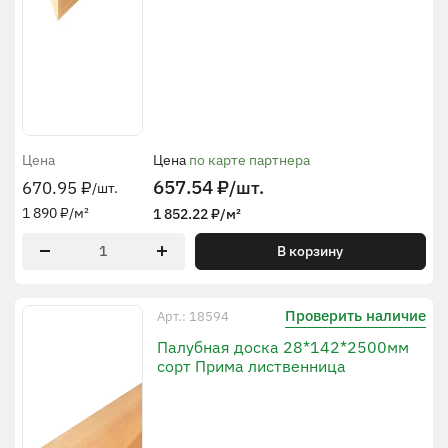
Цена
Цена
по карте партнера
657.54
₽
/шт.
670.95
₽
/шт.
1 890
₽
/м²
1 852.22
₽
/м²
В корзину
Проверить наличие
Арт.: 18594
Палубная доска 28*142*2500мм
сорт Прима лиственница