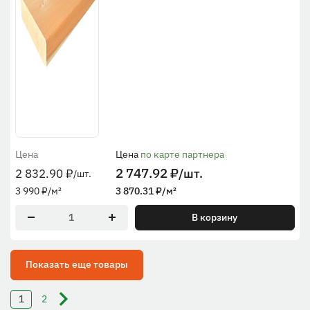
Цена
Цена
по карте партнера
2 747.92
₽
/шт.
2 832.90
₽
/шт.
3 990
₽
/м²
3 870.31
₽
/м²
В корзину
Показать еще товары
1
2