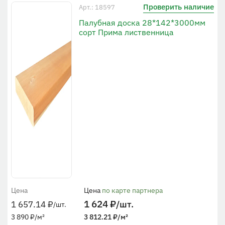
Проверить наличие
Арт.: 18597
Палубная доска 28*142*3000мм
сорт Прима лиственница
Цена
Цена
по карте партнера
1 624
₽
/шт.
1 657.14
₽
/шт.
3 890
₽
/м²
3 812.21
₽
/м²