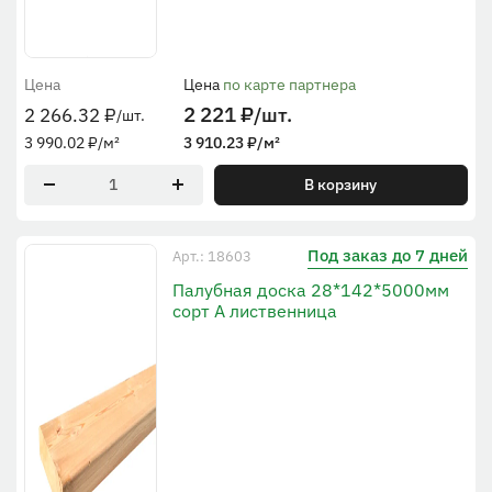
Цена
Цена
по карте партнера
2 221
₽
/шт.
2 266.32
₽
/шт.
3 990.02
₽
/м²
3 910.23
₽
/м²
В корзину
Под заказ до 7 дней
Арт.: 18603
Палубная доска 28*142*5000мм
сорт А лиственница