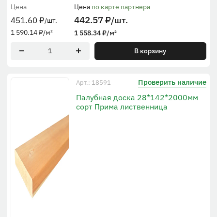
Цена
Цена
по карте партнера
442.57
₽
/шт.
451.60
₽
/шт.
1 590.14
₽
/м²
1 558.34
₽
/м²
В корзину
Проверить наличие
Арт.: 18591
Палубная доска 28*142*2000мм
сорт Прима лиственница