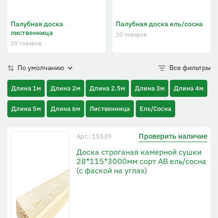
Палубная доска
Палубная доска ель/сосна
лиственница
10 товаров
19 товаров
По умолчанию
Все фильтры
Длина 1м
Длина 2м
Длина 2.5м
Длина 3м
Длина 4м
Длина 5м
Длина 6м
Лиственница
Ель/Сосна
Проверить наличие
Арт.: 15539
Доска строганая камерной сушки
28*115*3000мм сорт AB ель/сосна
(с фаской на углах)