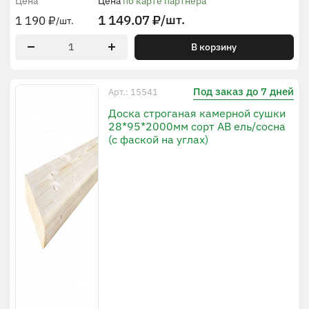
Цена
Цена
по карте партнера
1 149.07
₽
/шт.
1 190
₽
/шт.
В корзину
Под заказ до 7 дней
Арт.: 15541
Доска строганая камерной сушки
28*95*2000мм сорт AB ель/сосна
(с фаской на углах)