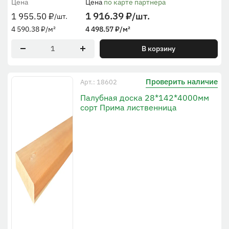
Цена
Цена
по карте партнера
1 916.39
₽
/шт.
1 955.50
₽
/шт.
4 590.38
₽
/м²
4 498.57
₽
/м²
В корзину
Проверить наличие
Арт.: 18602
Палубная доска 28*142*4000мм
сорт Прима лиственница