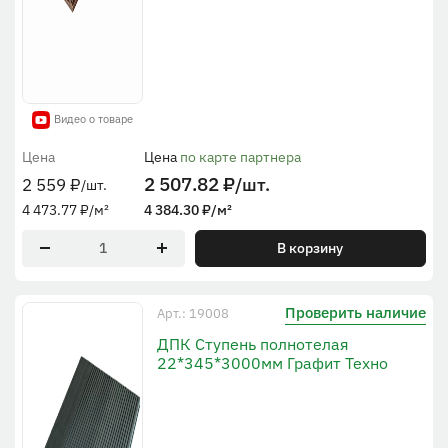
Видео о товаре
Цена
Цена
по карте партнера
2 507.82
₽
/шт.
2 559
₽
/шт.
4 473.77
₽
/м²
4 384.30
₽
/м²
В корзину
Проверить наличие
Арт.: 19008
ДПК Ступень полнотелая
22*345*3000мм Графит Техно