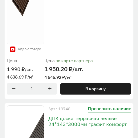
Видео о товаре
Цена
Цена
по карте партнера
1 950.20
₽
/шт.
1 990
₽
/шт.
4 638.69
₽
/м²
4 545.92
₽
/м²
В корзину
Проверить наличие
Арт.: 19748
ДПK доска террасная вельвет
24*143*3000мм графит комфорт