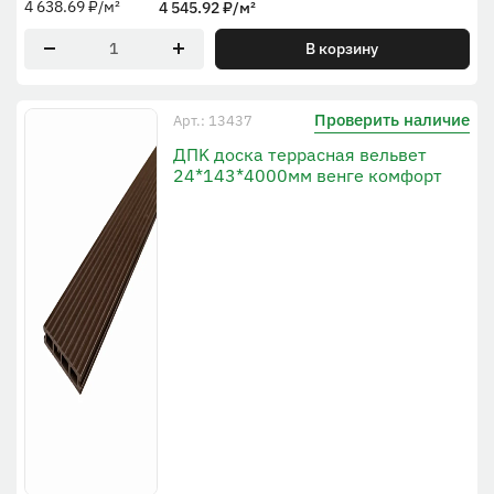
4 638.69
₽
/м²
4 545.92
₽
/м²
В корзину
Проверить наличие
Арт.: 13437
ДПK доска террасная вельвет
24*143*4000мм венге комфорт