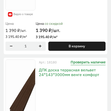
Видео о товаре
Цена
Цена
со скидкой
1 390
₽
/шт.
1 390
₽
/шт.
3 195.40
₽
/м²
3 195.40
₽
/м²
В корзину
Проверить наличие
Арт.: 18180
ДПK доска террасная вельвет
24*143*3000мм венге комфорт