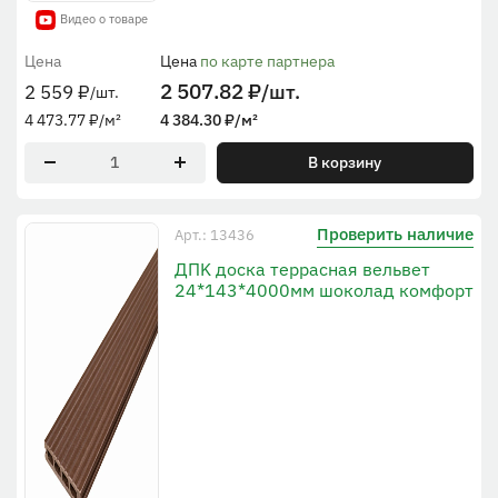
Видео о товаре
Цена
Цена
по карте партнера
2 507.82
₽
/шт.
2 559
₽
/шт.
4 473.77
₽
/м²
4 384.30
₽
/м²
В корзину
Проверить наличие
Арт.: 13436
ДПK доска террасная вельвет
24*143*4000мм шоколад комфорт