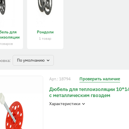
бель для
Рондоли
оизоляции
1 товар
 товаров
По умолчанию
овка:
Проверить наличие
Арт.: 18794
Дюбель для теплоизоляции 10*1
с металлическим гвоздем
Характеристики