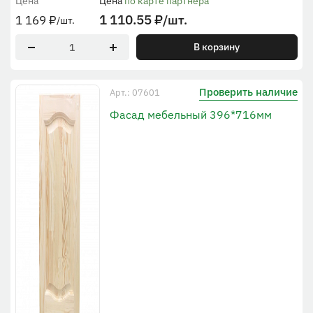
Цена
Цена
по карте партнера
1 110.55
₽
/шт.
1 169
₽
/шт.
В корзину
Проверить наличие
Арт.: 07601
Фасад мебельный 396*716мм