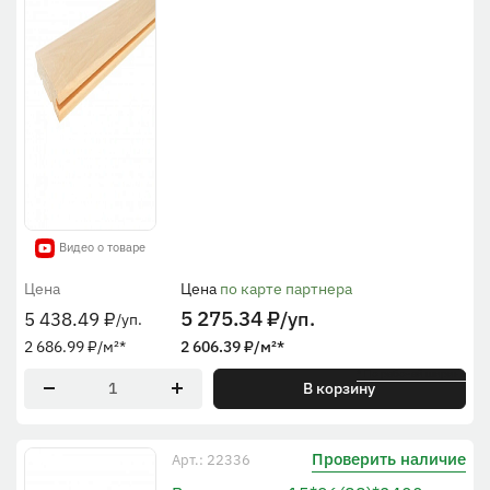
Видео о товаре
Цена
Цена
по карте партнера
5 275.34
₽
/уп.
5 438.49
₽
/уп.
2 686.99
₽
/м²
*
2 606.39
₽
/м²
*
* По рабочей ширине
В корзину
Проверить наличие
Арт.: 22336