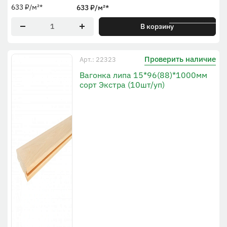
633
₽
/м²
*
633
₽
/м²
*
* По общей ширине
В корзину
Проверить наличие
Арт.: 22323
Вагонка липа 15*96(88)*1000мм
сорт Экстра (10шт/уп)