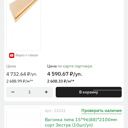
Видео о товаре
Цена
Цена
по карте партнера
4 590.67
₽
/уп.
4 732.64
₽
/уп.
2 688.99
₽
/м²
*
2 608.33
₽
/м²
*
* По рабочей ширине
В корзину
Проверить наличие
Арт.: 22333
Вагонка липа 15*96(88)*2100мм
сорт Экстра (10шт/уп)