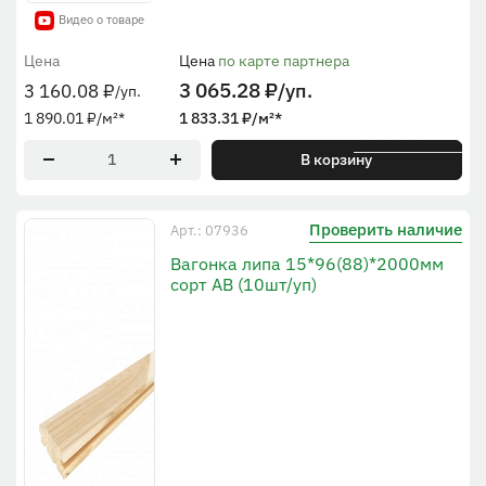
Видео о товаре
Цена
Цена
по карте партнера
3 065.28
₽
/уп.
3 160.08
₽
/уп.
1 890.01
₽
/м²
*
1 833.31
₽
/м²
*
* По рабочей ширине
В корзину
Проверить наличие
Арт.: 07936
Вагонка липа 15*96(88)*2000мм
сорт АВ (10шт/уп)