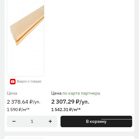
Видео о товаре
Цена
Цена
по карте партнера
2 307.29
₽
/уп.
2 378.64
₽
/уп.
1 590
₽
/м²
*
1 542.31
₽
/м²
*
* По рабочей ширине
В корзину