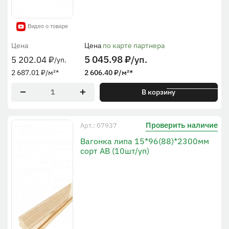
Видео о товаре
Цена
Цена
по карте партнера
5 045.98
₽
/уп.
5 202.04
₽
/уп.
2 687.01
₽
/м²
*
2 606.40
₽
/м²
*
* По рабочей ширине
В корзину
Проверить наличие
Арт.: 07937
Вагонка липа 15*96(88)*2300мм
сорт АВ (10шт/уп)