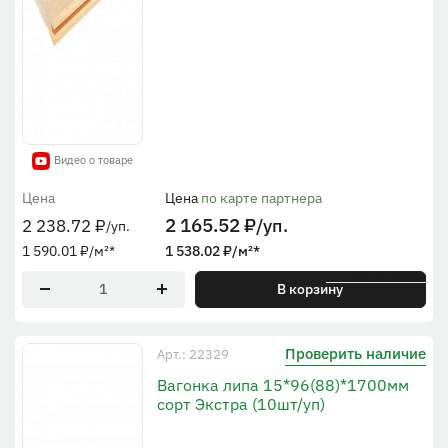
Видео о товаре
Цена
Цена
по карте партнера
2 165.52
₽
/уп.
2 238.72
₽
/уп.
1 590.01
₽
/м²
*
1 538.02
₽
/м²
*
* По рабочей ширине
В корзину
Проверить наличие
Арт.: 22329
Вагонка липа 15*96(88)*1700мм
сорт Экстра (10шт/уп)