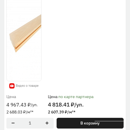
Видео о товаре
Цена
Цена
по карте партнера
4 818.41
₽
/уп.
4 967.43
₽
/уп.
2 688.03
₽
/м²
*
2 607.39
₽
/м²
*
* По рабочей ширине
В корзину