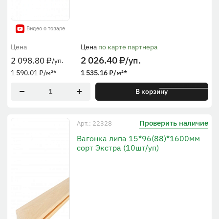
Видео о товаре
Цена
Цена
по карте партнера
2 026.40
₽
/уп.
2 098.80
₽
/уп.
1 590.01
₽
/м²
*
1 535.16
₽
/м²
*
* По рабочей ширине
В корзину
Проверить наличие
Арт.: 22328
Вагонка липа 15*96(88)*1600мм
сорт Экстра (10шт/уп)