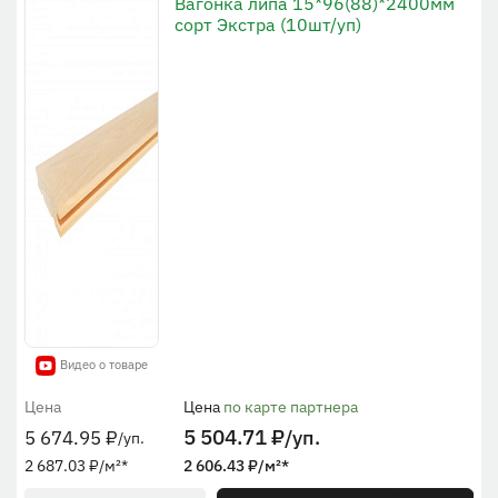
Вагонка липа 15*96(88)*2400мм
сорт Экстра (10шт/уп)
Видео о товаре
Цена
Цена
по карте партнера
5 504.71
₽
/уп.
5 674.95
₽
/уп.
2 687.03
₽
/м²
*
2 606.43
₽
/м²
*
* По рабочей ширине