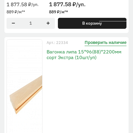
1 877.58
₽
/уп.
1 877.58
₽
/уп.
889
₽
/м²
*
889
₽
/м²
*
* По общей ширине
В корзину
Проверить наличие
Арт.: 22334
Вагонка липа 15*96(88)*2200мм
сорт Экстра (10шт/уп)