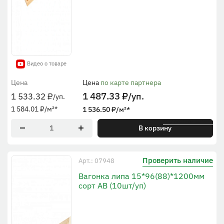
Видео о товаре
Цена
Цена
по карте партнера
1 487.33
₽
/уп.
1 533.32
₽
/уп.
1 584.01
₽
/м²
*
1 536.50
₽
/м²
*
* По рабочей ширине
В корзину
Проверить наличие
Арт.: 07948
Вагонка липа 15*96(88)*1200мм
сорт АВ (10шт/уп)