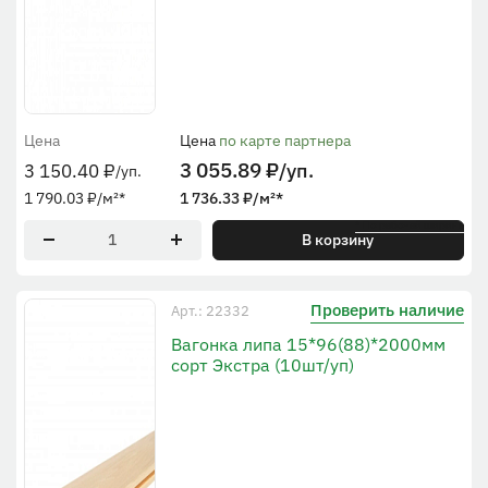
Цена
Цена
по карте партнера
3 055.89
₽
/уп.
3 150.40
₽
/уп.
1 790.03
₽
/м²
*
1 736.33
₽
/м²
*
* По рабочей ширине
В корзину
Проверить наличие
Арт.: 22332
Вагонка липа 15*96(88)*2000мм
сорт Экстра (10шт/уп)