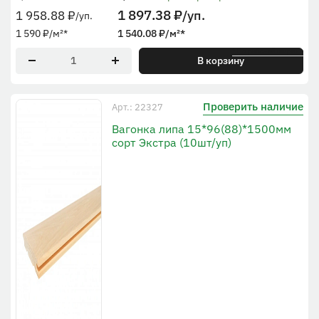
1 897.38
₽
/уп.
1 958.88
₽
/уп.
1 590
₽
/м²
*
1 540.08
₽
/м²
*
* По рабочей ширине
В корзину
Проверить наличие
Арт.: 22327
Вагонка липа 15*96(88)*1500мм
сорт Экстра (10шт/уп)