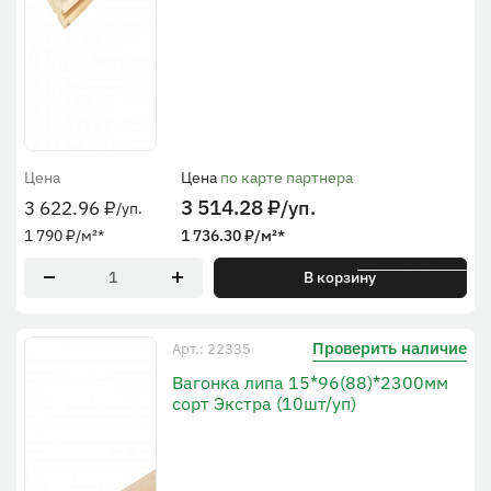
Цена
Цена
по карте партнера
3 514.28
₽
/уп.
3 622.96
₽
/уп.
1 790
₽
/м²
*
1 736.30
₽
/м²
*
* По рабочей ширине
В корзину
Проверить наличие
Арт.: 22335
Вагонка липа 15*96(88)*2300мм
сорт Экстра (10шт/уп)