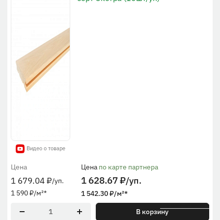
Видео о товаре
Цена
Цена
по карте партнера
1 628.67
₽
/уп.
1 679.04
₽
/уп.
1 590
₽
/м²
*
1 542.30
₽
/м²
*
* По рабочей ширине
В корзину