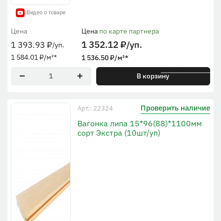
Видео о товаре
Цена
Цена
по карте партнера
1 352.12
₽
/уп.
1 393.93
₽
/уп.
1 584.01
₽
/м²
*
1 536.50
₽
/м²
*
* По рабочей ширине
В корзину
Проверить наличие
Арт.: 22324
Вагонка липа 15*96(88)*1100мм
сорт Экстра (10шт/уп)