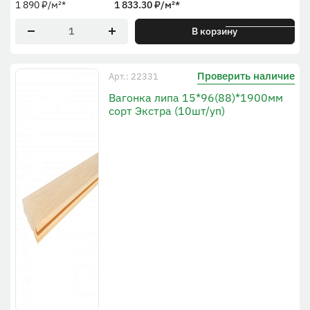
1 890
₽
/м²
*
1 833.30
₽
/м²
*
* По рабочей ширине
В корзину
Проверить наличие
Арт.: 22331
Вагонка липа 15*96(88)*1900мм
сорт Экстра (10шт/уп)