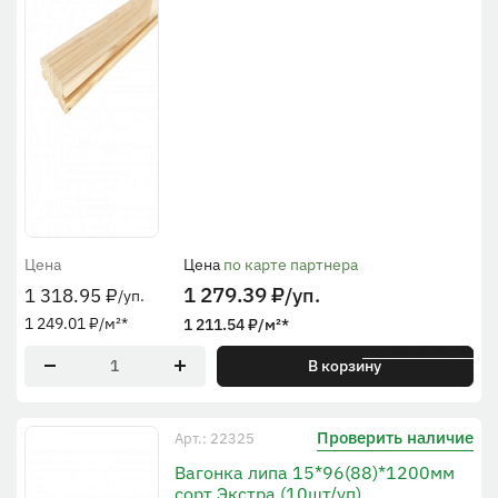
Цена
Цена
по карте партнера
1 279.39
₽
/уп.
1 318.95
₽
/уп.
1 249.01
₽
/м²
*
1 211.54
₽
/м²
*
* По рабочей ширине
В корзину
Проверить наличие
Арт.: 22325
Вагонка липа 15*96(88)*1200мм
сорт Экстра (10шт/уп)