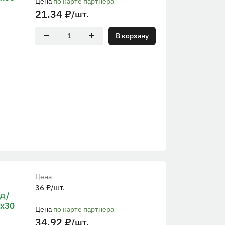
Цена
по карте партнера
21.34
₽
/шт.
В корзину
Цена
36
₽
/шт.
 д/
rx30
Цена
по карте партнера
34.92
₽
/шт.