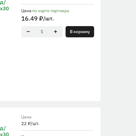
 д/
rx30
Цена
по карте партнера
16.49
₽
/шт.
В корзину
Цена
22
₽
/шт.
 д/
rx30