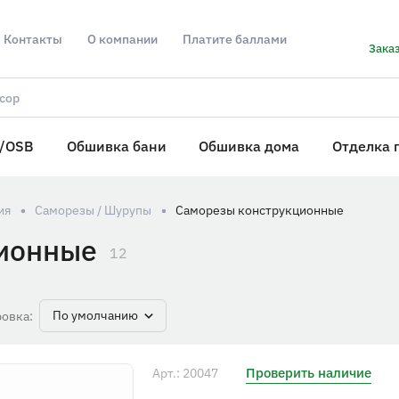
Контакты
О компании
Платите баллами
Заказ
/OSB
Обшивка бани
Обшивка дома
Отделка 
ия
Саморезы / Шурупы
Саморезы конструкционные
ионные
12
По умолчанию
овка:
Проверить наличие
Арт.: 20047