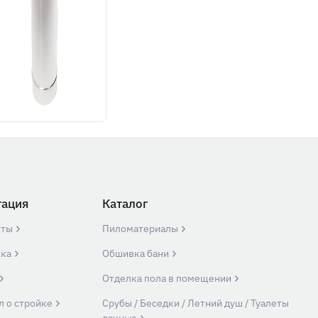
гация
Каталог
кты
Пиломатериалы
вка
Обшивка бани
Отделка пола в помещении
л о стройке
Срубы / Беседки / Летний душ / Туалеты