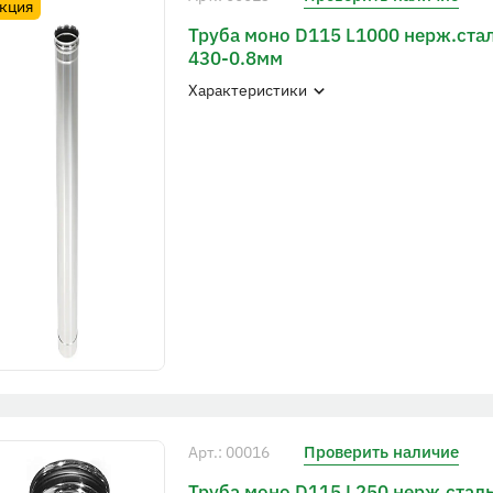
кция
Труба моно D115 L1000 нерж.ста
430-0.8мм
Характеристики
Проверить наличие
Арт.: 00016
Труба моно D115 L250 нерж.сталь