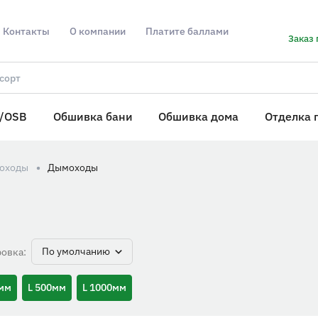
Контакты
О компании
Платите баллами
Заказ 
/OSB
Обшивка бани
Обшивка дома
Отделка 
оходы
Дымоходы
По умолчанию
овка:
0мм
L 500мм
L 1000мм