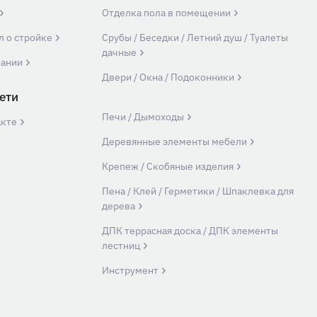
Отделка пола в помещении
л о стройке
Срубы / Беседки / Летний душ / Туалеты
дачные
пании
Двери / Окна / Подоконники
ети
Печи / Дымоходы
акте
Деревянные элементы мебели
Крепеж / Скобяные изделия
Пена / Клей / Герметики / Шпаклевка для
дерева
ДПК террасная доска / ДПК элементы
лестниц
Инструмент