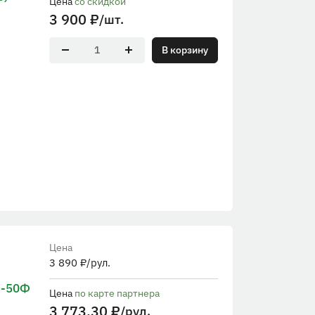
Цена
со скидкой
3 900
₽
/шт.
В корзину
Цена
3 890
₽
/рул.
М-50Ф
Цена
по карте партнера
3 773.30
₽
/рул.