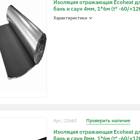
Изоляция отражающая Ecoheat д
бань и саун 4мм, 1*6м (t° -60/+12
Характеристики
Проверить наличие
Арт.: 21663
Изоляция отражающая Ecoheat д
бань и саун 8мм, 1*6м (t° -60/+12