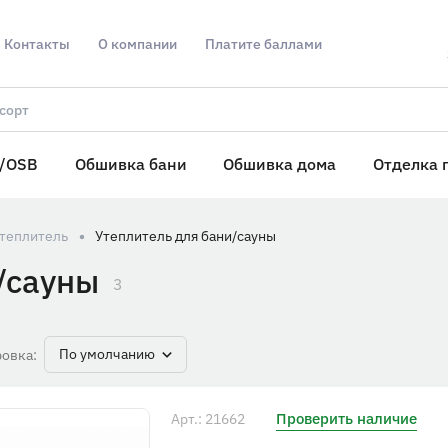
Контакты
О компании
Платите баллами
/OSB
Обшивка бани
Обшивка дома
Отделка 
теплитель
Утеплитель для бани/сауны
/сауны
3
По умолчанию
овка:
Проверить наличие
Арт.: 21662