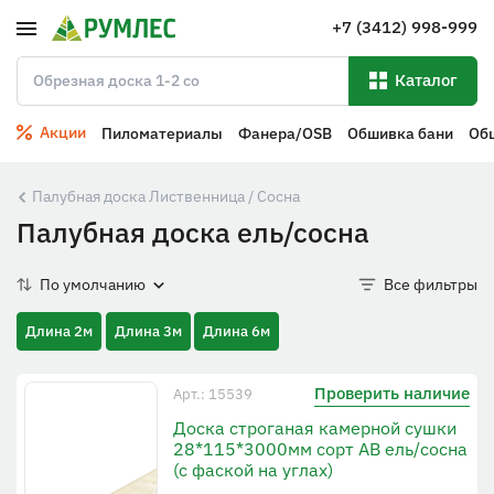
+7 (3412) 998-999
Каталог
Акции
Пиломатериалы
Фанера/OSB
Обшивка бани
Об
Палубная доска Лиственница / Сосна
Палубная доска ель/сосна
По умолчанию
Все фильтры
Длина 2м
Длина 3м
Длина 6м
Проверить наличие
Арт.: 15539
Доска строганая камерной сушки
28*115*3000мм сорт AB ель/сосна
(с фаской на углах)