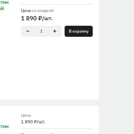
птик
ый
Цена
со скидкой
1 890
₽
/шт.
В корзину
Цена
1 890
₽
/шт.
птик