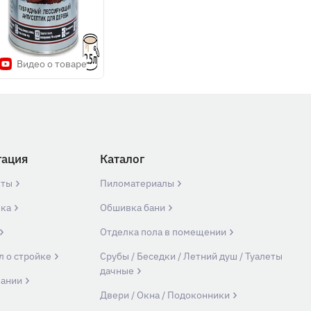
Видео о товаре
гация
Каталог
кты
Пиломатериалы
вка
Обшивка бани
Отделка пола в помещении
л о стройке
Срубы / Беседки / Летний душ / Туалеты
дачные
пании
Двери / Окна / Подоконники