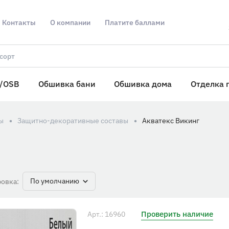
Контакты
О компании
Платите баллами
/OSB
Обшивка бани
Обшивка дома
Отделка 
ы
Защитно-декоративные составы
Акватекс Викинг
По умолчанию
овка:
Проверить наличие
Арт.: 16960