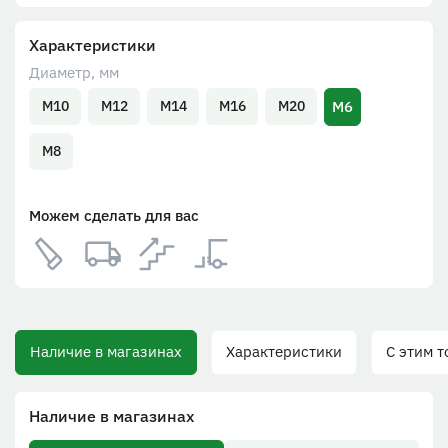
Характеристики
Диаметр, мм
М6
М10
М12
М14
М16
М20
М8
Можем сделать для вас
Наличие в магазинах
Характеристики
С этим т
Наличие в магазинах