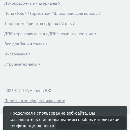
Лакокрасочные материалы
Пена / Клей / Герметики / Шпаклевка для дерева
Топливные брикеты / Дрова / Уголь
ДПК террасная доска / ДПК элементы лестниц
Все для бани и сауны
Инструмент
Стройматериалы
2026 © ИП Румянцев В.Ф.
Политика конфиденциальности
Продолжая использование веб-сайта, Вы
Вся информация на данном сайте носит ознакомительный характер и ни
соглашаетесь с использованием cookies и
политикой
при каких условиях не является публичной офертой, определяемой
В корзину
конфиденциальности
положениями Статьи 437 Гражданского кодекса РФ.