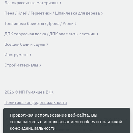
Лакокрасочные материалы
Пена / Клей / Герметики / Шпаклевка для дерева
Топливные брикеты / Дрова / Уголь
ДПК террасная доска / ДПК элементы лестниц
Все для бани и сауны
Инструмент
Стройматериалы
2026 © ИП Румянцев В.Ф.
Политика конфиденциальности
Продолжая использование веб-сайта, Вы
Вся информация на данном сайте носит ознакомительный характер и ни
соглашаетесь с использованием cookies и
политикой
при каких условиях не является публичной офертой, определяемой
конфиденциальности
положениями Статьи 437 Гражданского кодекса РФ.