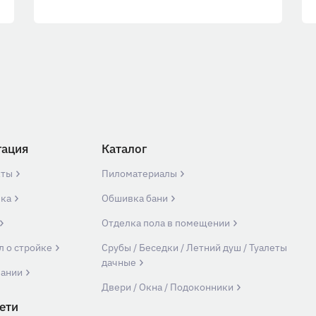
гация
Каталог
кты
Пиломатериалы
вка
Обшивка бани
Отделка пола в помещении
л о стройке
Срубы / Беседки / Летний душ / Туалеты
дачные
пании
Двери / Окна / Подоконники
ети