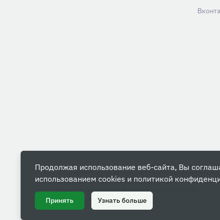
Вконт
Продолжая использование веб-сайта, Вы соглаш
Вся информация на данном сайте носит ознакомительны
использованием cookies и
политикой конфиденц
характер и ни при каких условиях не является публичной
офертой, определяемой положениями Статьи 437
Гражданского кодекса РФ.
Принять
Узнать больше