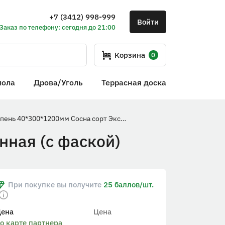
+7 (3412) 998-999
Войти
Заказ по телефону: сегодня до 21:00
Корзина
0
пола
Дрова/Уголь
Террасная доска
Ступень 40*300*1200мм Сосна сорт Экстра сращенная (с фаской)
нная (с фаской)
При покупке вы получите
25 баллов/шт.
Цена
Цена
о карте партнера