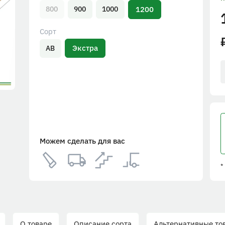
1200
800
900
1000
Сорт
Экстра
АВ
Можем сделать для вас
*
О товаре
Описание сорта
Альтернативные то