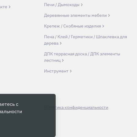
Печи / Дымоходы
акте
Деревянные элементы мебели
Крепеж / Скобяные изделия
Пена / Клей / Герметики / Шпаклевка для
дерева
ДПК террасная доска / ДПК элементы
лестниц
Инструмент
аетесь с
й
Политика конфиденциальности
иальности