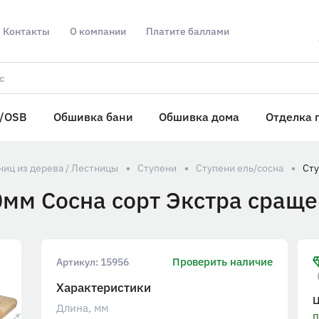
Контакты
О компании
Платите баллами
/OSB
Обшивка бани
Обшивка дома
Отделка 
иц из дерева / Лестницы
Ступени
Ступени ель/сосна
мм Сосна сорт Экстра сраще
Проверить наличие
Артикул:
15956
Характеристики
Длина, мм
п