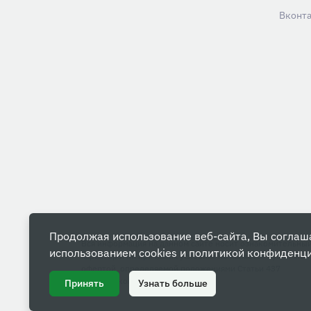
Вконт
Продолжая использование веб-сайта, Вы соглаш
Вся информация на данном сайте носит ознакомительны
использованием cookies и
политикой конфиденц
характер и ни при каких условиях не является публичной
офертой, определяемой положениями Статьи 437
Гражданского кодекса РФ.
Принять
Узнать больше