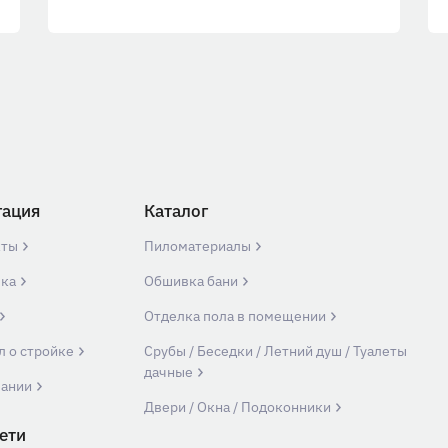
гация
Каталог
кты
Пиломатериалы
вка
Обшивка бани
Отделка пола в помещении
л о стройке
Срубы / Беседки / Летний душ / Туалеты
дачные
пании
Двери / Окна / Подоконники
ети