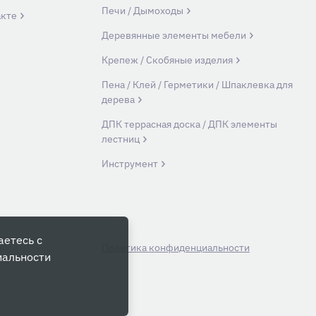
Печи / Дымоходы
акте
Деревянные элементы мебели
Крепеж / Скобяные изделия
Пена / Клей / Герметики / Шпаклевка для
дерева
ДПК террасная доска / ДПК элементы
лестниц
Инструмент
аетесь с
й
Политика конфиденциальности
иальности