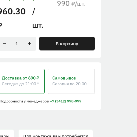
990
/шт.
₽
960.30
/
шт.
₽
В корзину
Доставка
от 690 ₽
Самовывоз
Сегодня до 21:00 *
Сегодня до 20:00
 Подробности
у менеджеров
+7 (3412) 998-999
вары
Для монтажа вам потребуется