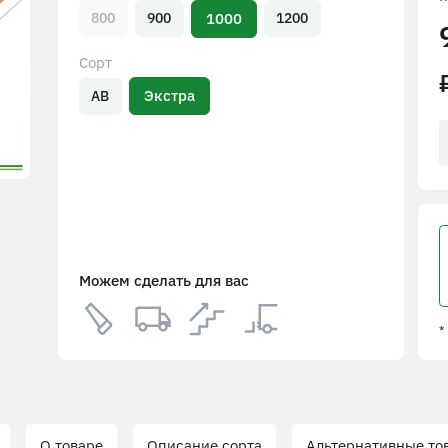
1000
800
900
1200
Сорт
Экстра
АВ
Можем сделать для вас
*
О товаре
Описание сорта
Альтернативные то