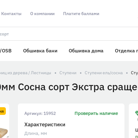
Контакты
О компании
Платите баллами
/OSB
Обшивка бани
Обшивка дома
Отделка 
иц из дерева / Лестницы
Ступени
Ступени ель/сосна
мм Сосна сорт Экстра сраще
ия
Проверить наличие
Артикул:
15952
Характеристики
Длина, мм
п