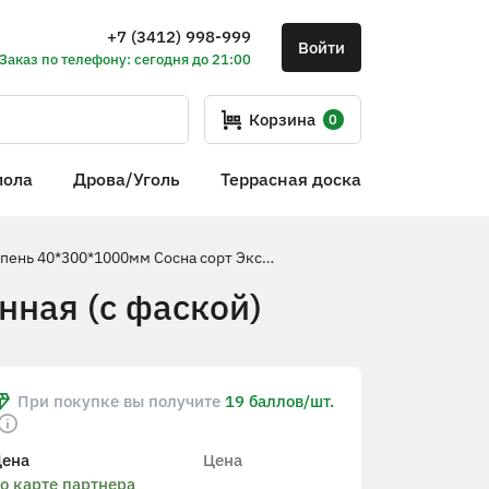
+7 (3412) 998-999
Войти
Заказ по телефону: сегодня до 21:00
Корзина
0
пола
Дрова/Уголь
Террасная доска
Ступень 40*300*1000мм Сосна сорт Экстра сращенная (с фаской)
нная (с фаской)
При покупке вы получите
19 баллов/шт.
Цена
Цена
о карте партнера