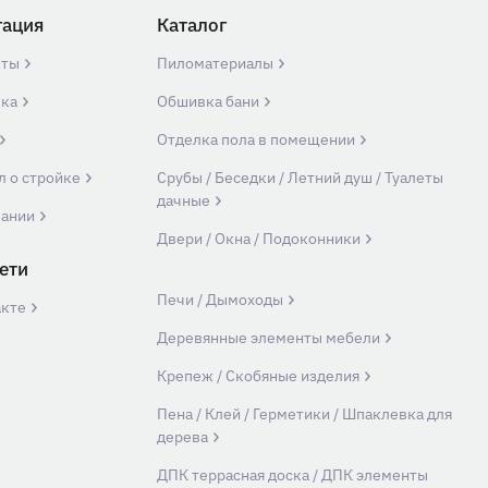
гация
Каталог
кты
Пиломатериалы
вка
Обшивка бани
Отделка пола в помещении
л о стройке
Срубы / Беседки / Летний душ / Туалеты
дачные
пании
Двери / Окна / Подоконники
ети
Печи / Дымоходы
акте
Деревянные элементы мебели
Крепеж / Скобяные изделия
Пена / Клей / Герметики / Шпаклевка для
дерева
ДПК террасная доска / ДПК элементы