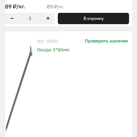
89
₽
/кг.
89
₽
/кг.
В корзину
Проверить наличие
Арт.: 03891
Гвозди 3*80мм