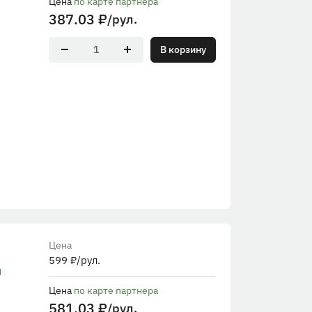
Цена
по карте партнера
387.03
₽
/рул.
В корзину
Цена
599
₽
/рул.
н
Цена
по карте партнера
581.03
₽
/рул.