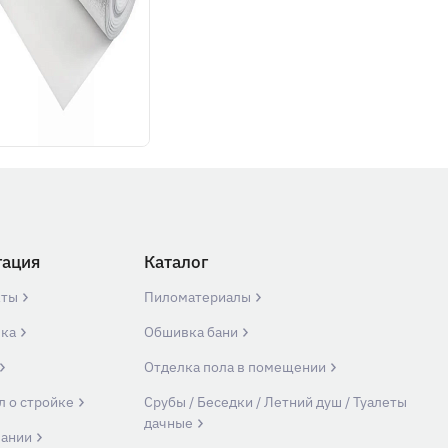
гация
Каталог
кты
Пиломатериалы
вка
Обшивка бани
Отделка пола в помещении
л о стройке
Срубы / Беседки / Летний душ / Туалеты
дачные
пании