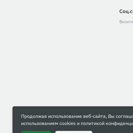
Соц.с
Вконт
Продолжая использование веб-сайта, Вы соглаш
Вся информация на данном сайте носит ознакомительны
использованием cookies и
политикой конфиденц
характер и ни при каких условиях не является публичной
офертой, определяемой положениями Статьи 437