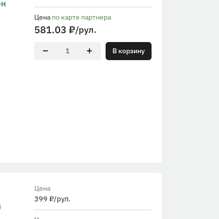
он
Цена
по карте партнера
581.03
₽
/рул.
В корзину
Цена
399
₽
/рул.
н