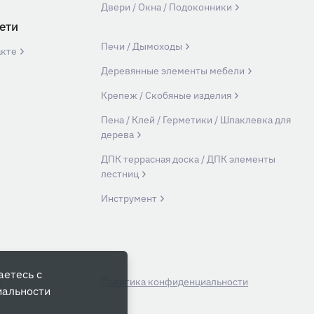
Двери / Окна / Подоконники
ети
Печи / Дымоходы
акте
Деревянные элементы мебели
Крепеж / Скобяные изделия
Пена / Клей / Герметики / Шпаклевка для
дерева
ДПК террасная доска / ДПК элементы
лестниц
Инструмент
аетесь с
й
Политика конфиденциальности
иальности