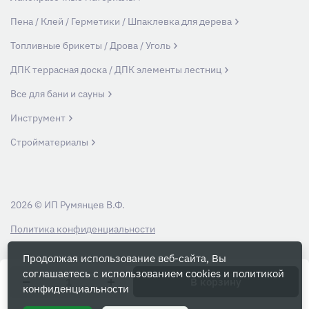
Пена / Клей / Герметики / Шпаклевка для дерева
Топливные брикеты / Дрова / Уголь
ДПК террасная доска / ДПК элементы лестниц
Все для бани и сауны
Инструмент
Стройматериалы
2026 © ИП Румянцев В.Ф.
Политика конфиденциальности
Продолжая использование веб-сайта, Вы
Вся информация на данном сайте носит ознакомительный характер и ни
соглашаетесь с использованием cookies и
политикой
при каких условиях не является публичной офертой, определяемой
В корзину
конфиденциальности
положениями Статьи 437 Гражданского кодекса РФ.