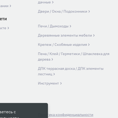
дачные
пании
Двери / Окна / Подоконники
ети
Печи / Дымоходы
акте
Деревянные элементы мебели
Крепеж / Скобяные изделия
Пена / Клей / Герметики / Шпаклевка для
дерева
ДПК террасная доска / ДПК элементы
лестниц
Инструмент
аетесь с
й
Политика конфиденциальности