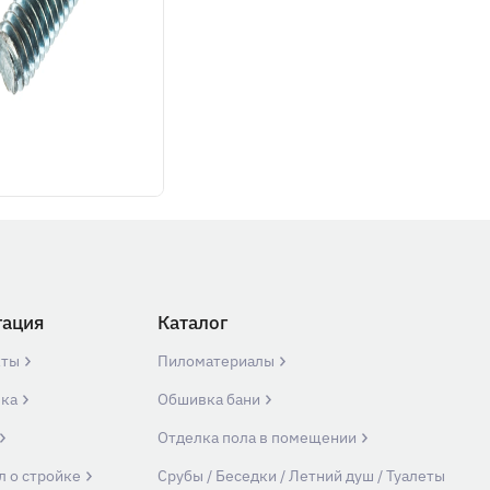
гация
Каталог
кты
Пиломатериалы
вка
Обшивка бани
Отделка пола в помещении
л о стройке
Срубы / Беседки / Летний душ / Туалеты