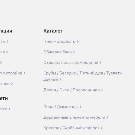
гация
Каталог
кты
Пиломатериалы
вка
Обшивка бани
Отделка пола в помещении
л о стройке
Срубы / Беседки / Летний душ / Туалеты
дачные
пании
Двери / Окна / Подоконники
ети
Печи / Дымоходы
акте
Деревянные элементы мебели
Крепеж / Скобяные изделия