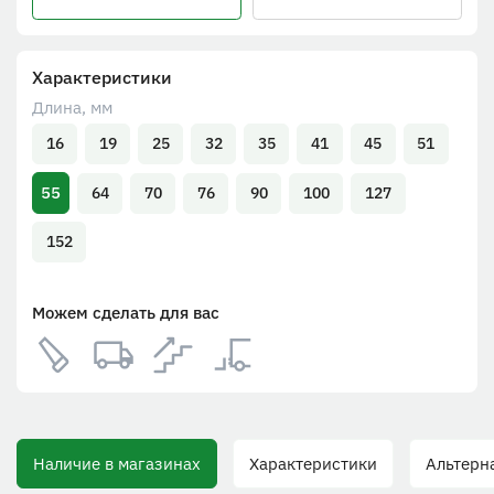
Характеристики
Длина, мм
16
19
25
32
35
41
45
51
55
64
70
76
90
100
127
152
Можем сделать для вас
Наличие в магазинах
Характеристики
Альтернативн