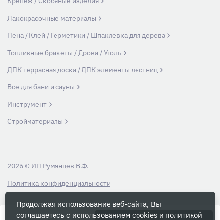
Крепеж / Скобяные изделия
Лакокрасочные материалы
Пена / Клей / Герметики / Шпаклевка для дерева
Топливные брикеты / Дрова / Уголь
ДПК террасная доска / ДПК элементы лестниц
Все для бани и сауны
Инструмент
Стройматериалы
2026 © ИП Румянцев В.Ф.
Политика конфиденциальности
Продолжая использование веб-сайта, Вы
Вся информация на данном сайте носит ознакомительный характер и ни
соглашаетесь с использованием cookies и
политикой
при каких условиях не является публичной офертой, определяемой