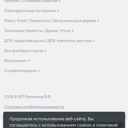
Крепеж / Скобяные изделия
Лакокрасочные материалы
Пена / Клей / Герметики / Шпаклевка для дерева
Топливные брикеты / Дрова / Уголь
ДПК террасная доска / ДПК элементы лестниц
Все для бани и сауны
Инструмент
Стройматериалы
2026 © ИП Румянцев В.Ф.
Политика конфиденциальности
Продолжая использование веб-сайта, Вы
Вся информация на данном сайте носит ознакомительный характер и ни
соглашаетесь с использованием cookies и
политикой
при каких условиях не является публичной офертой, определяемой