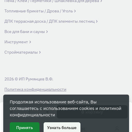
Пена / Клей / Герметики / Шпаклевка для дерева
Топливные брикеты / Дрова / Уголь
ДПК террасная доска / ДПК элементы лестниц
Все для бани и сауны
Инструмент
Стройматериалы
2026 © ИП Румянцев В.Ф.
Политика конфиденциальности
Продолжая использование веб-сайта, Вы
Вся информация на данном сайте носит ознакомительный характер и ни
соглашаетесь с использованием cookies и
политикой
при каких условиях не является публичной офертой, определяемой
В корзину
конфиденциальности
положениями Статьи 437 Гражданского кодекса РФ.
Принять
Узнать больше