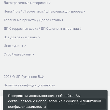
Лакокрасочные материалы
Пена / Клей / Герметики / Шпаклевка для дерева
Топливные брикеты / Дрова / Уголь
ДПК террасная доска / ДПК элементы лестниц
Все для бани и сауны
Инструмент
Стройматериалы
2026 © ИП Румянцев В.Ф.
Политика конфиденциальности
Продолжая использование веб-сайта, Вы
Вся информация на данном сайте носит ознакомительный характер и ни
соглашаетесь с использованием cookies и
политикой
при каких условиях не является публичной офертой, определяемой
В корзину
конфиденциальности
положениями Статьи 437 Гражданского кодекса РФ.