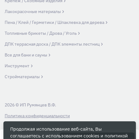
Крепеж / Скобяные изделия
Лакокрасочные материалы
Пена / Клей / Герметики / Шпаклевка для дерева
Топливные брикеты / Дрова / Уголь
ДПК террасная доска / ДПК элементы лестниц
Все для бани и сауны
Инструмент
Стройматериалы
2026 © ИП Румянцев В.Ф.
Политика конфиденциальности
Продолжая использование веб-сайта, Вы
Вся информация на данном сайте носит ознакомительный характер и ни
соглашаетесь с использованием cookies и
политикой
при каких условиях не является публичной офертой, определяемой