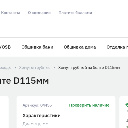
Контакты
О компании
Платите баллами
/OSB
Обшивка бани
Обшивка дома
Отделка 
оходы
Хомуты трубные
Хомут трубный на болте D115мм
лте D115мм
Проверить наличие
Артикул:
04455
Характеристики
Диаметр, мм
п