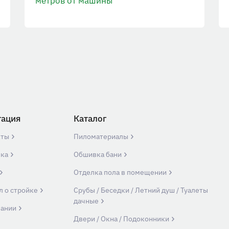
метров от машины
гация
Каталог
кты
Пиломатериалы
вка
Обшивка бани
Отделка пола в помещении
л о стройке
Срубы / Беседки / Летний душ / Туалеты
дачные
пании
Двери / Окна / Подоконники