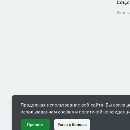
Соц.с
Вконт
Продолжая использование веб-сайта, Вы соглаш
Вся информация на данном сайте носит ознакомительны
использованием cookies и
политикой конфиденц
характер и ни при каких условиях не является публичной
офертой, определяемой положениями Статьи 437
Гражданского кодекса РФ.
Принять
Узнать больше