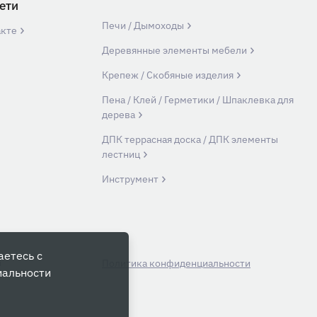
ети
Печи / Дымоходы
акте
Деревянные элементы мебели
Крепеж / Скобяные изделия
Пена / Клей / Герметики / Шпаклевка для
дерева
ДПК террасная доска / ДПК элементы
лестниц
Инструмент
аетесь с
й
Политика конфиденциальности
иальности