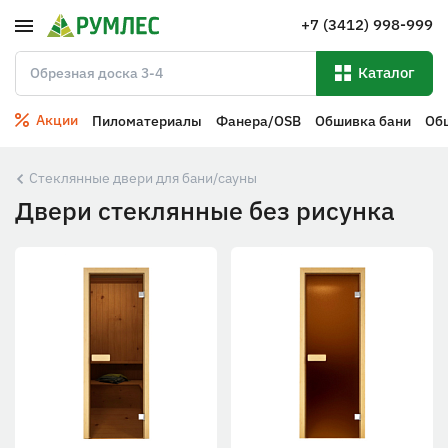
+7 (3412) 998-999
Каталог
Акции
Пиломатериалы
Фанера/OSB
Обшивка бани
Об
Стеклянные двери для бани/сауны
Двери стеклянные без рисунка