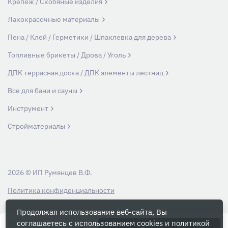
Крепеж / Скобяные изделия
Лакокрасочные материалы
Пена / Клей / Герметики / Шпаклевка для дерева
Топливные брикеты / Дрова / Уголь
ДПК террасная доска / ДПК элементы лестниц
Все для бани и сауны
Инструмент
Стройматериалы
2026 © ИП Румянцев В.Ф.
Политика конфиденциальности
Продолжая использование веб-сайта, Вы
Вся информация на данном сайте носит ознакомительный характер и ни
соглашаетесь с использованием cookies и
политикой
при каких условиях не является публичной офертой, определяемой