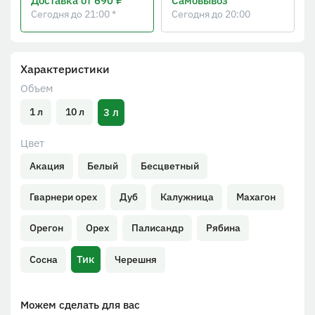
Доставка
от 690 ₽
Самовывоз
Сегодня до 21:00 *
Сегодня до 20:00
Характеристики
Объем
3 л
1 л
10 л
Цвет
Акация
Белый
Бесцветный
Гварнери орех
Дуб
Калужница
Махагон
Орегон
Орех
Палисандр
Рябина
Тик
Сосна
Черешня
Можем сделать для вас