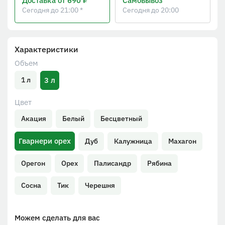
Доставка
от 690 ₽
Самовывоз
Сегодня до 21:00 *
Сегодня до 20:00
Характеристики
Объем
3 л
1 л
Цвет
Акация
Белый
Бесцветный
Гварнери орех
Дуб
Калужница
Махагон
Орегон
Орех
Палисандр
Рябина
Сосна
Тик
Черешня
Можем сделать для вас