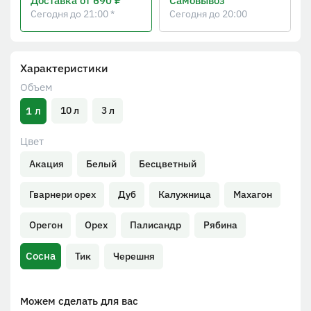
Доставка
от 690 ₽
Самовывоз
Сегодня до 21:00 *
Сегодня до 20:00
Характеристики
Объем
1 л
10 л
3 л
Цвет
Акация
Белый
Бесцветный
Гварнери орех
Дуб
Калужница
Махагон
Орегон
Орех
Палисандр
Рябина
Сосна
Тик
Черешня
Можем сделать для вас