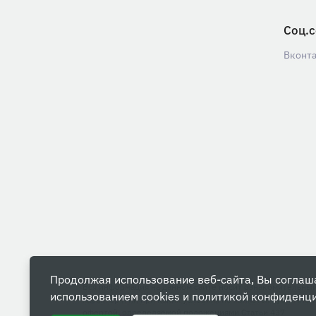
Соц.с
Вконт
Продолжая использование веб-сайта, Вы соглаш
Вся информация на данном сайте носит ознакомительны
использованием cookies и
политикой конфиденц
характер и ни при каких условиях не является публичной
офертой, определяемой положениями Статьи 437