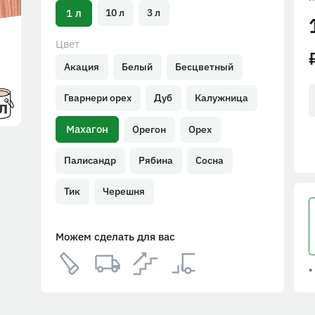
1 л
10 л
3 л
Цвет
Акация
Белый
Бесцветный
Гварнери орех
Дуб
Калужница
Махагон
Орегон
Орех
Палисандр
Рябина
Сосна
Тик
Черешня
Можем сделать для вас
*