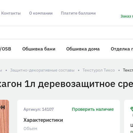
Контакты
О компании
Платите баллами
Заказ 
/OSB
Обшивка бани
Обшивка дома
Отделка 
ы
Защитно-декоративные составы
Текстурол Тиксо
агон 1л деревозащитное ср
Проверить наличие
Артикул:
14107
Характеристики
Объем
п