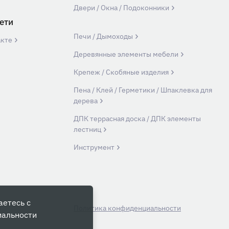
Двери / Окна / Подоконники
ети
Печи / Дымоходы
акте
Деревянные элементы мебели
Крепеж / Скобяные изделия
Пена / Клей / Герметики / Шпаклевка для
дерева
ДПК террасная доска / ДПК элементы
лестниц
Инструмент
аетесь с
й
Политика конфиденциальности
иальности