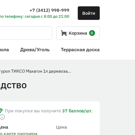
+7 (3412) 998-999
Войти
по телефону: сегодня с 8:00 до 21:00
Корзина
0
пола
Дрова/Уголь
Террасная доска
Текстурол ТИКСО Махагон 1л деревозащитное средство
едство
При покупке вы получите
37 баллов/шт.
Цена
Цена
о карте партнера