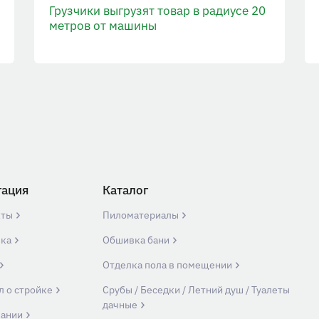
Грузчики выгрузят товар в радиусе 20
метров от машины
гация
Каталог
кты
Пиломатериалы
вка
Обшивка бани
Отделка пола в помещении
л о стройке
Срубы / Беседки / Летний душ / Туалеты
дачные
пании