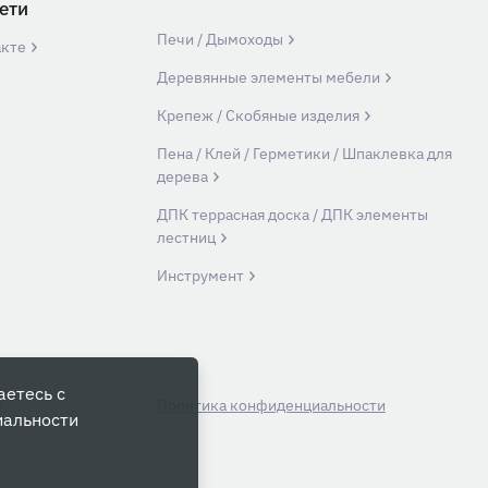
ети
Печи / Дымоходы
акте
Деревянные элементы мебели
Крепеж / Скобяные изделия
Пена / Клей / Герметики / Шпаклевка для
дерева
ДПК террасная доска / ДПК элементы
лестниц
Инструмент
аетесь с
й
Политика конфиденциальности
иальности