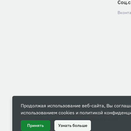
Соц.с
Вконт
Продолжая использование веб-сайта, Вы соглаш
Вся информация на данном сайте носит ознакомительны
использованием cookies и
политикой конфиденц
характер и ни при каких условиях не является публичной
офертой, определяемой положениями Статьи 437
Гражданского кодекса РФ.
Принять
Узнать больше