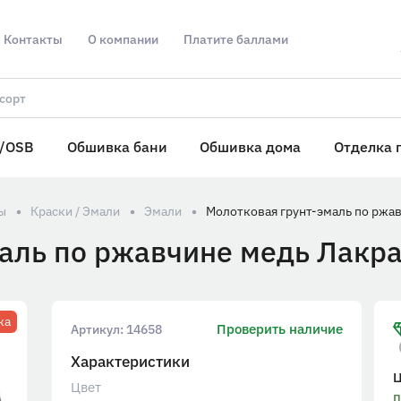
Контакты
О компании
Платите баллами
/OSB
Обшивка бани
Обшивка дома
Отделка 
ы
Краски / Эмали
Эмали
аль по ржавчине медь Лакра
жа
Проверить наличие
Артикул:
14658
Характеристики
Цвет
п