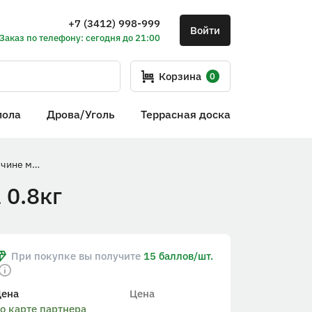
+7 (3412) 998-999
Войти
Заказ по телефону: сегодня до 21:00
Корзина
0
пола
Дрова/Уголь
Террасная доска
Молотковая грунт-эмаль по ржавчине медь Лакра 0.8кг
 0.8кг
При покупке вы получите
15 баллов/шт.
Цена
Цена
о карте партнера