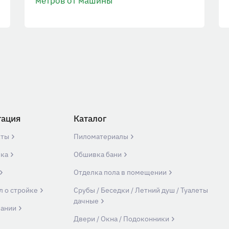
метров от машины
гация
Каталог
кты
Пиломатериалы
вка
Обшивка бани
Отделка пола в помещении
л о стройке
Срубы / Беседки / Летний душ / Туалеты
дачные
пании
Двери / Окна / Подоконники