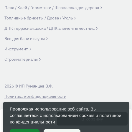
Пена / Клей / Герметики / Шпаклевка для дерева
Топливные брикеты / Дрова / Уголь
ДПК террасная доска / ДПК элементы лестниц
Все для бани и сауны
Инструмент
Стройматериалы
2026 © ИП Румянцев В.Ф.
Политика конфиденциальности
Продолжая использование веб-сайта, Вы
Вся информация на данном сайте носит ознакомительный характер и ни
соглашаетесь с использованием cookies и
политикой
при каких условиях не является публичной офертой, определяемой
В корзину
конфиденциальности
положениями Статьи 437 Гражданского кодекса РФ.