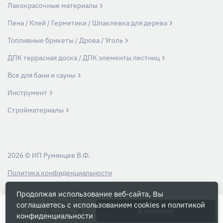
Лакокрасочные материалы
Пена / Клей / Герметики / Шпаклевка для дерева
Топливные брикеты / Дрова / Уголь
ДПК террасная доска / ДПК элементы лестниц
Все для бани и сауны
Инструмент
Стройматериалы
2026 © ИП Румянцев В.Ф.
Политика конфиденциальности
Продолжая использование веб-сайта, Вы
Вся информация на данном сайте носит ознакомительный характер и ни
соглашаетесь с использованием cookies и
политикой
при каких условиях не является публичной офертой, определяемой
В корзину
конфиденциальности
положениями Статьи 437 Гражданского кодекса РФ.