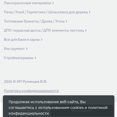
Лакокрасочные материалы
Пена / Клей / Герметики / Шпаклевка для дерева
Топливные брикеты / Дрова / Уголь
ДПК террасная доска / ДПК элементы лестниц
Все для бани и сауны
Инструмент
Стройматериалы
2026 © ИП Румянцев В.Ф.
Политика конфиденциальности
Продолжая использование веб-сайта, Вы
Вся информация на данном сайте носит ознакомительный характер и ни
соглашаетесь с использованием cookies и
политикой
при каких условиях не является публичной офертой, определяемой
В корзину
конфиденциальности
положениями Статьи 437 Гражданского кодекса РФ.