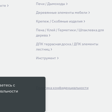
Печи / Дымоходы
акте
Деревянные элементы мебели
Крепеж / Скобяные изделия
Пена / Клей / Герметики / Шпаклевка для
дерева
ДПК террасная доска / ДПК элементы
лестниц
Инструмент
аетесь с
й
Политика конфиденциальности
иальности