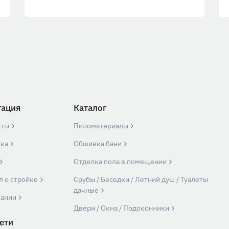
гация
Каталог
кты
Пиломатериалы
вка
Обшивка бани
Отделка пола в помещении
л о стройке
Срубы / Беседки / Летний душ / Туалеты
дачные
пании
Двери / Окна / Подоконники
ети