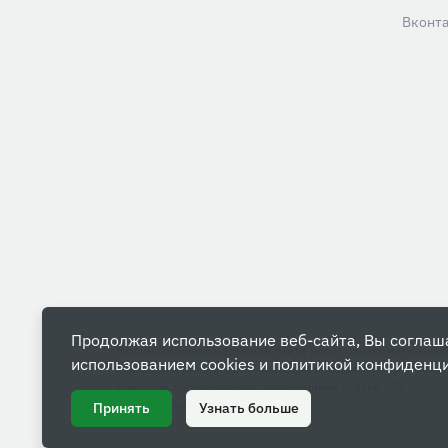
Вконт
Продолжая использование веб-сайта, Вы соглаш
Вся информация на данном сайте носит ознакомительны
использованием cookies и
политикой конфиденц
характер и ни при каких условиях не является публичной
офертой, определяемой положениями Статьи 437
Гражданского кодекса РФ.
Принять
Узнать больше