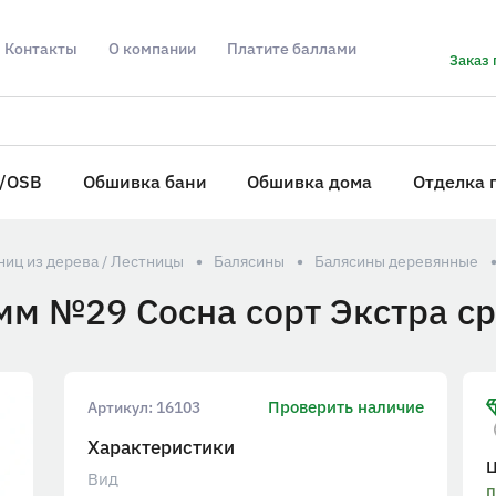
Контакты
О компании
Платите баллами
Заказ 
/OSB
Обшивка бани
Обшивка дома
Отделка 
иц из дерева / Лестницы
Балясины
Балясины деревянные
мм №29 Сосна сорт Экстра с
Проверить наличие
Артикул:
16103
Характеристики
Вид
п