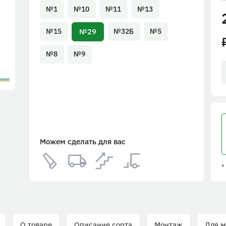
№1
№10
№11
№13
№29
№15
№32Б
№5
№8
№9
Можем сделать для вас
*
О товаре
Описание сорта
Монтаж
Для м