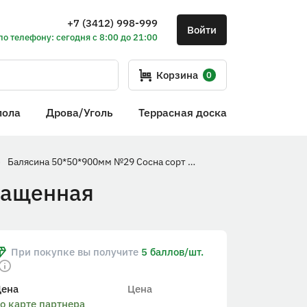
+7 (3412) 998-999
Войти
по телефону: сегодня с 8:00 до 21:00
Корзина
0
пола
Дрова/Уголь
Террасная доска
Балясина 50*50*900мм №29 Сосна сорт Экстра сращенная
ращенная
При покупке вы получите
5 баллов/шт.
Цена
Цена
о карте партнера