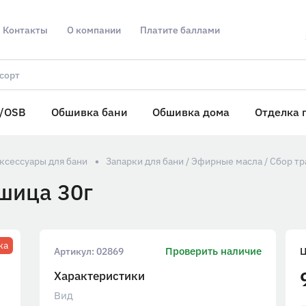
Контакты
О компании
Платите баллами
/OSB
Обшивка бани
Обшивка дома
Отделка 
ксессуары для бани
Запарки для бани / Эфирные масла / Сбор т
шица 30г
жа
Проверить наличие
Артикул:
02869
Характеристики
Вид