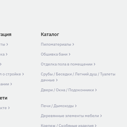
гация
Каталог
кты
Пиломатериалы
вка
Обшивка бани
Отделка пола в помещении
л о стройке
Срубы / Беседки / Летний душ / Туалеты
дачные
пании
Двери / Окна / Подоконники
ети
Печи / Дымоходы
акте
Деревянные элементы мебели
Крепеж / Скобяные изделия