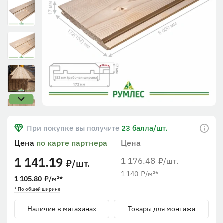
При покупке вы получите
23 балла/шт.
Цена
по карте партнера
Цена
1 141.19
1 176.48
/шт.
₽
/шт.
₽
1 140
₽
/м²
*
1 105.80
₽
/м²
*
* По общей ширине
Наличие в магазинах
Товары для монтажа