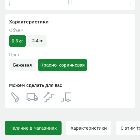
Характеристики
Объем
0.9кг
2.4кг
Цвет
Красно-коричневая
Бежевая
Можем сделать для вас
Наличие в магазинах
Характеристики
С этим то