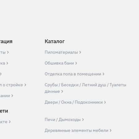
гация
Каталог
кты
Пиломатериалы
вка
Обшивка бани
Отделка пола в помещении
л о стройке
Срубы / Беседки / Летний душ / Туалеты
дачные
пании
Двери / Окна / Подоконники
ети
Печи / Дымоходы
акте
Деревянные элементы мебели