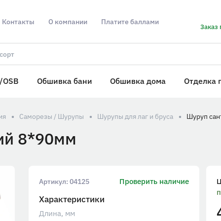
Контакты
О компании
Платите баллами
Заказ 
/OSB
Обшивка бани
Обшивка дома
Отделка 
ия
Саморезы / Шурупы
Шурупы для лаг и бруса
Шуруп сан
ий 8*90мм
Проверить наличие
Артикул:
04125
п
Характеристики
Длина, мм