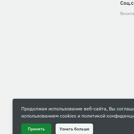
Соц.с
Вконт
Продолжая использование веб-сайта, Вы соглаш
Вся информация на данном сайте носит ознакомительны
использованием cookies и
политикой конфиденц
характер и ни при каких условиях не является публичной
офертой, определяемой положениями Статьи 437
Гражданского кодекса РФ.
Принять
Узнать больше