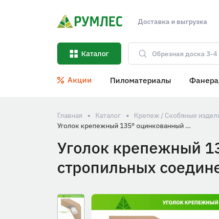
Доставка и выгрузка
Каталог
Акции
Пиломатериалы
Фанера
Главная
Каталог
Крепеж / Скобяные издел
Уголок крепежный 135° оцинкованный 90*90*65*2мм для стропильных соединений ГОСТ 14918-80 РОССИЯ
Уголок крепежный 1
стропильных соедин