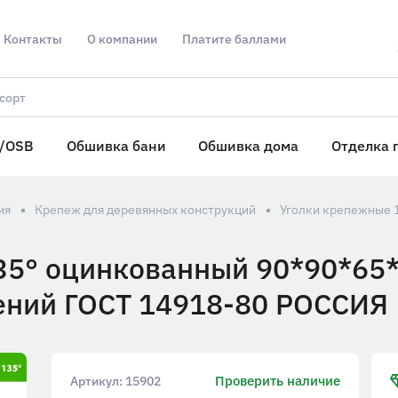
Контакты
О компании
Платите баллами
/OSB
Обшивка бани
Обшивка дома
Отделка 
ия
Крепеж для деревянных конструкций
Уголки крепежные 
35° оцинкованный 90*90*65
ений ГОСТ 14918-80 РОССИЯ
Проверить наличие
Артикул:
15902