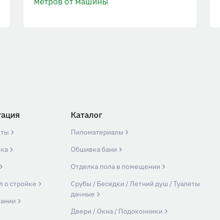
метров от машины
гация
Каталог
кты
Пиломатериалы
вка
Обшивка бани
Отделка пола в помещении
л о стройке
Срубы / Беседки / Летний душ / Туалеты
дачные
пании
Двери / Окна / Подоконники