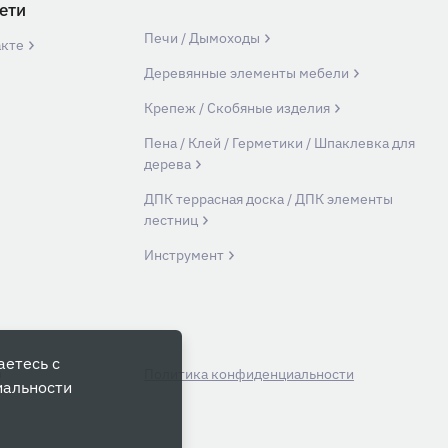
ети
Печи / Дымоходы
акте
Деревянные элементы мебели
Крепеж / Скобяные изделия
Пена / Клей / Герметики / Шпаклевка для
дерева
ДПК террасная доска / ДПК элементы
лестниц
Инструмент
аетесь с
й
Политика конфиденциальности
иальности