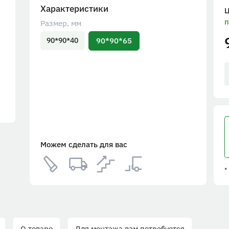
Характеристики
п
Размер, мм
90*90*65
90*90*40
Можем сделать для вас
*
О товаре
Для монтажа вам потребуется