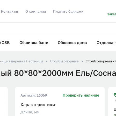
Контакты
О компании
Платите баллами
Заказ
/OSB
Обшивка бани
Обшивка дома
Отделка 
иц из дерева / Лестницы
Столбы опорные
ный 80*80*2000мм Ель/Сосна
Проверить наличие
Артикул:
16069
Характеристики
Длина, мм
п