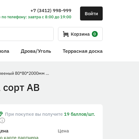
+7 (3412) 998-999
Войти
 по телефону: завтра с 8:00 до 19:00
Корзина
0
пола
Дрова/Уголь
Террасная доска
Столб опорный клееный 80*80*2000мм Ель/Сосна сорт АВ
 сорт АВ
При покупке вы получите
19 баллов/шт.
Цена
Цена
о карте партнера