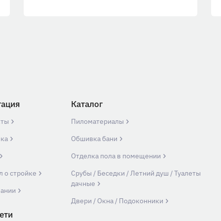
гация
Каталог
кты
Пиломатериалы
вка
Обшивка бани
Отделка пола в помещении
л о стройке
Срубы / Беседки / Летний душ / Туалеты
дачные
пании
Двери / Окна / Подоконники
ети