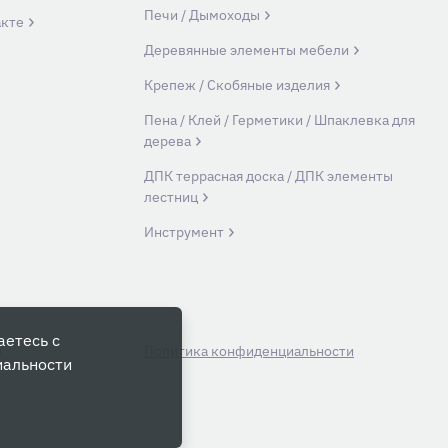
Печи / Дымоходы
акте
Деревянные элементы мебели
Крепеж / Скобяные изделия
Пена / Клей / Герметики / Шпаклевка для
дерева
ДПК террасная доска / ДПК элементы
лестниц
Инструмент
аетесь с
й
Политика конфиденциальности
иальности