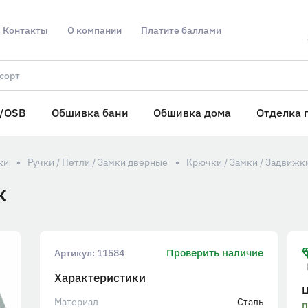
Контакты
О компании
Платите баллами
/OSB
Обшивка бани
Обшивка дома
Отделка 
ки
Ручки / Петли / Замки дверные
Крючки / Замки / Задвижк
к
Проверить наличие
Артикул:
11584
Характеристики
Материал
Сталь
п