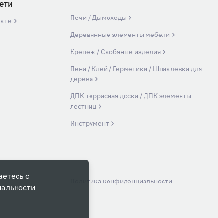
ети
Печи / Дымоходы
акте
Деревянные элементы мебели
Крепеж / Скобяные изделия
Пена / Клей / Герметики / Шпаклевка для
дерева
ДПК террасная доска / ДПК элементы
лестниц
Инструмент
аетесь с
й
Политика конфиденциальности
иальности