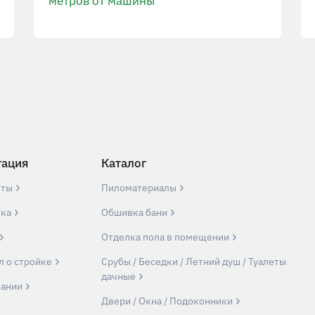
метров от машины
гация
Каталог
кты
Пиломатериалы
вка
Обшивка бани
Отделка пола в помещении
л о стройке
Срубы / Беседки / Летний душ / Туалеты
дачные
пании
Двери / Окна / Подоконники