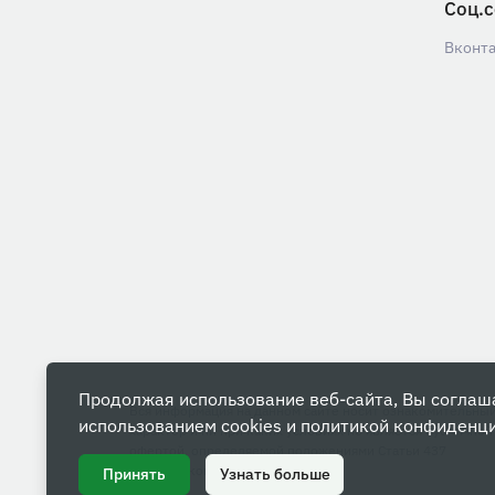
Соц.с
Вконт
Продолжая использование веб-сайта, Вы соглаш
Вся информация на данном сайте носит ознакомительны
использованием cookies и
политикой конфиденц
характер и ни при каких условиях не является публичной
офертой, определяемой положениями Статьи 437
Гражданского кодекса РФ.
Принять
Узнать больше