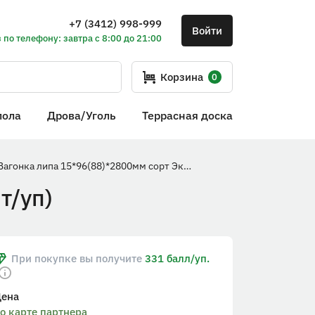
+7 (3412) 998-999
Войти
 по телефону: завтра с 8:00 до 21:00
Корзина
0
пола
Дрова/Уголь
Террасная доска
Вагонка липа 15*96(88)*2800мм сорт Экстра (10шт/уп)
т/уп)
При покупке вы получите
331 балл/уп.
Цена
о карте партнера