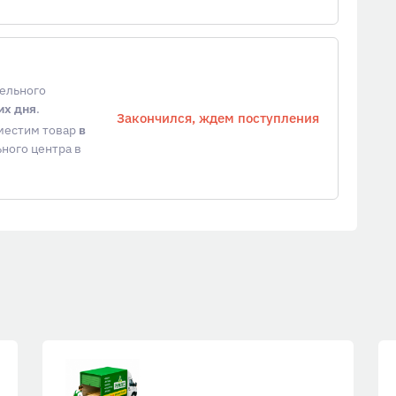
тельного
их дня
.
Закончился, ждем поступления
еместим товар
в
ного центра в