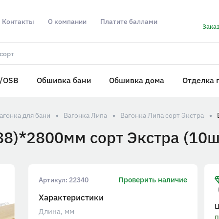
Контакты
О компании
Платите баллами
Заказ
/OSB
Обшивка бани
Обшивка дома
Отделка 
агонка для бани
Вагонка Липа
Вагонка Липа сорт Экстра
88)*2800мм сорт Экстра (10ш
Проверить наличие
Артикул:
22340
Характеристики
Длина, мм
п