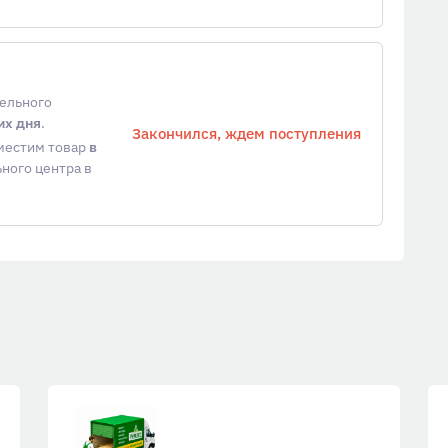
тельного
их дня
.
Закончился, ждем поступления
еместим товар
в
ного центра в