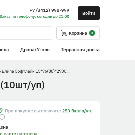
+7 (3412) 998-999
Войти
Заказ по телефону: сегодня до 21:00
Корзина
0
пола
Дрова/Уголь
Террасная доска
Вагонка липа Софтлайн 15*96(88)*2900мм сорт А (10шт/уп)
(10шт/уп)
При покупке вы получите
253 балла/уп.
Цена
о карте партнера