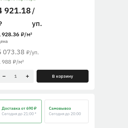
4 921.18
/
уп.
₽
1 928.36
₽
/м²
Цена
5 073.38
/уп.
₽
1 988
₽
/м²
В корзину
Доставка
от 690 ₽
Самовывоз
Сегодня до 21:00 *
Сегодня до 20:00