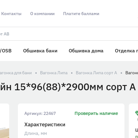
Контакты
О компании
Платите баллами
/OSB
Обшивка бани
Обшивка дома
Отделка 
агонка для бани
Вагонка Липа
Вагонка Липа сорт А
йн 15*96(88)*2900мм сорт А 
Проверить наличие
Артикул:
22467
Характеристики
Длина, мм
п