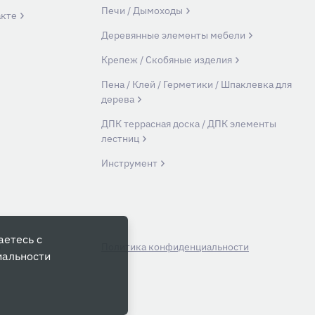
Печи / Дымоходы
акте
Деревянные элементы мебели
Крепеж / Скобяные изделия
Пена / Клей / Герметики / Шпаклевка для
дерева
ДПК террасная доска / ДПК элементы
лестниц
Инструмент
аетесь с
й
Политика конфиденциальности
иальности