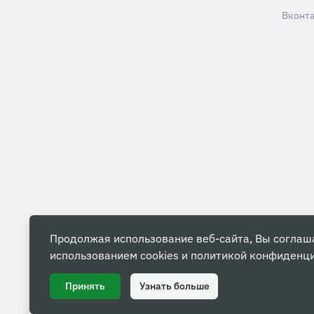
Вконт
Продолжая использование веб-сайта, Вы соглаш
Вся информация на данном сайте носит ознакомительны
использованием cookies и
политикой конфиденц
характер и ни при каких условиях не является публичной
офертой, определяемой положениями Статьи 437
Гражданского кодекса РФ.
Принять
Узнать больше