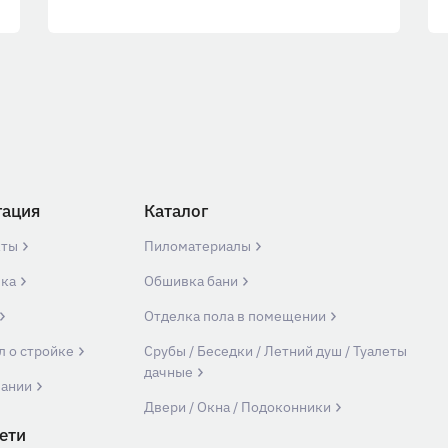
гация
Каталог
кты
Пиломатериалы
вка
Обшивка бани
Отделка пола в помещении
л о стройке
Срубы / Беседки / Летний душ / Туалеты
дачные
пании
Двери / Окна / Подоконники
ети