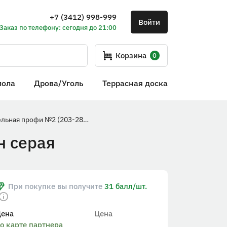
+7 (3412) 998-999
Войти
Заказ по телефону: сегодня до 21:00
Корзина
0
пола
Дрова/Уголь
Террасная доска
Манжета кровельная профи №2 (203-280) силикон серая
н серая
При покупке вы получите
31 балл/шт.
Цена
Цена
о карте партнера