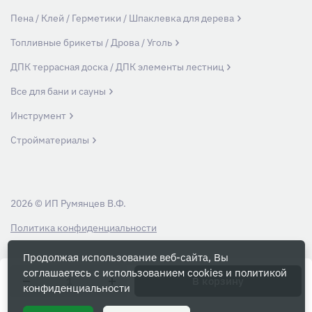
Пена / Клей / Герметики / Шпаклевка для дерева
Топливные брикеты / Дрова / Уголь
ДПК террасная доска / ДПК элементы лестниц
Все для бани и сауны
Инструмент
Стройматериалы
2026 © ИП Румянцев В.Ф.
Политика конфиденциальности
Продолжая использование веб-сайта, Вы
Вся информация на данном сайте носит ознакомительный характер и ни
соглашаетесь с использованием cookies и
политикой
при каких условиях не является публичной офертой, определяемой
В корзину
конфиденциальности
положениями Статьи 437 Гражданского кодекса РФ.